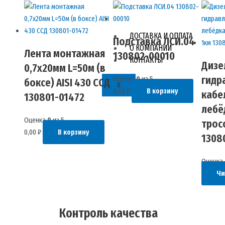
ДОСТАВКА И ОПЛАТА
Подставка ЛСИ.04
О КОМПАНИИ
Лента монтажная
130802-00010
КОНТАКТЫ
Дизе
0,7х20мм L=50м (в
гидр
Оценка
0
из 5
боксе) AISI 430 ССД
X
0,00
₽
В корзину
кабе
130801-01472
лебё
Оценка
0
из 5
трос
0,00
₽
В корзину
1308
Оценка
Чи
Контроль качества