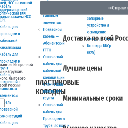
кабель с
елей
,
НСО натяжной
(В20)
Кабель
Отправит
выносным
поддерживающий
Люки,
оптический для
силовым
льные зажимы НСО
запорные
ДРС
элементом
устройства и
Кабель для
Подвесной
оснащение
прокладки в
кабель —
Доставка по всей Рос
колодцев связи
кабельной
Абонентский
Колодцы ККСр
канализации
FTTH
(В25)
Кабель для
Оптический
прокладки в
кабель для
лангов. Из прочной
Лучшие цены
грунт
кабельной
и и нагрузкам.
Кабель
канализации
ного, бытового
ПЛАСТИКОВЫЕ
подвесной с
Оптический
всей России!
выносным
КОЛОДЦЫ
кабель для
элементом
Минимальные сроки
грунта
Кабель
Оптический
подвесной
кабель для
самонесущий
Прокладки: в
Кабель для
трубе, лотках, и