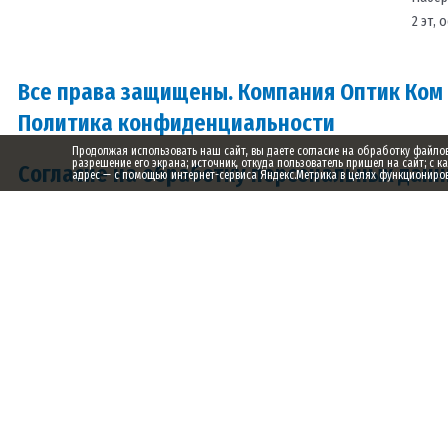
2 эт, 
Все права защищены. Компания Оптик Ком
Политика конфиденциальности
Продолжая использовать наш сайт, вы даете согласие на обработку файлов c
разрешение его экрана; источник, откуда пользователь пришел на сайт; с к
Согласие на обработку персональных дан
адрес — с помощью интернет-сервиса Яндекс.Метрика в целях функционирова
Заказ обратного звонка
Ваше имя
Ваш телефон
Ваше сообщение (не обязательно)