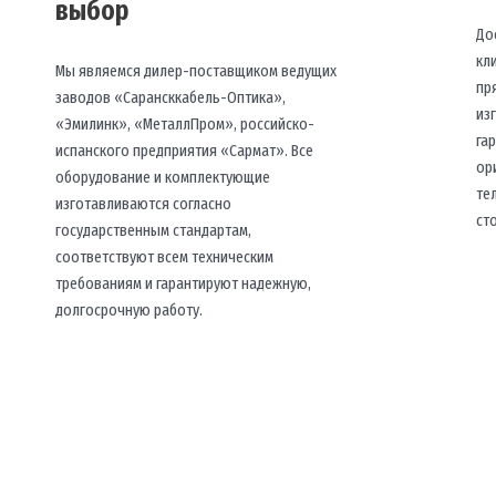
выбор
До
кл
Мы являемся дилер-поставщиком ведущих
пр
заводов «Сарансккабель-Оптика»,
из
«Эмилинк», «МеталлПром», российско-
га
испанского предприятия «Сармат». Все
ор
оборудование и комплектующие
те
изготавливаются согласно
ст
государственным стандартам,
соответствуют всем техническим
требованиям и гарантируют надежную,
долгосрочную работу.