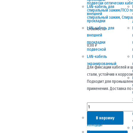
подвески оптических каб
LAN-кабель для
спиральный зажим/ПСО 
внешней
спиральный зажим
,
Спира
прокладки
LAN-кабель для
Стоимость:
внешней
прокладки
0,00
₽
подвесной
LAN-кабель
экранированный
Для фиксации кабелей и ш
стали, устойчив к коррози
Подходит для промышлен
применения. Доставка по 
Количество
товара
Пластиковые
В корзину
Зажим
колодцы
спиральный
Монтаж