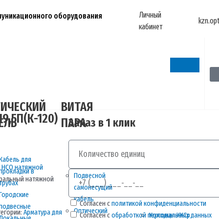
Личный
ммуникационного оборудования
kzn.op
кабинет
ИЧЕСКИЙ
ВИТАЯ
9,5П(К-120)
ЕЛЬ
ПАРА
Заказ в 1 клик
Количество
Кабель для
/
НСО натяжной
прокладки в
Телефон
Подвесной
иральный натяжной
трубах
самонесущий
Городские
кабель
Согласен с
политикой конфиденциальности
подвесные
Оптический
тегории:
Арматура для
Колодцы ККСр
Согласен с
обработкой персональных данных
Локальные