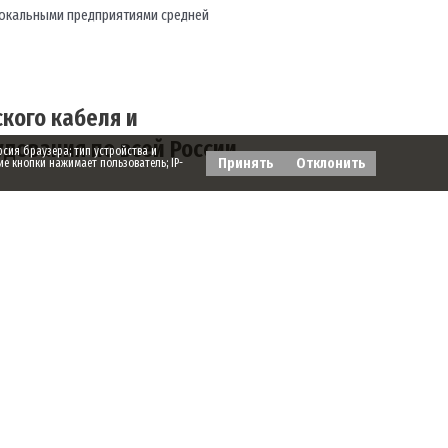
 локальными предприятиями средней
кого кабеля и
дования по всей России
рсия браузера; тип устройства и
Принять
Отклонить
ие кнопки нажимает пользователь; IP-