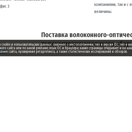
компаниями, так и с
офис 3
величины.
Поставка волоконного-оптичес
телекоммуникационного обору
ookie и пользовательских данных: сведения о местоположении; тип и версия ОС; тип и ве
акого сайта или по какой рекламе; язык ОС и браузера; какие страницы открывает и на как
ных
ния сайта, проведения ретаргетинга, а также статистических исследований и обзоров.