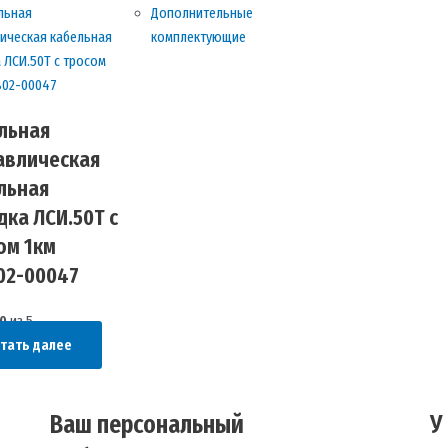
Дополнительные
комплектующие
льная
авлическая
льная
дка ЛСИ.50Т с
ом 1км
02-00047
0
из 5
тать далее
Ваш персональный
У