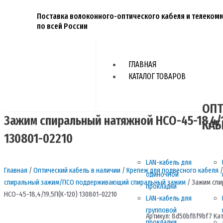
Перейти
Поставка волоконного-оптического кабеля и телеко
к
по всей России
содержимому
ГЛАВНАЯ
КАТАЛОГ ТОВАРОВ
ОПТ
Зажим спиральный натяжной НСО-45-18,4/1
КАБ
130801-02210
LAN-кабель для
Главная
/
Оптический кабель в наличии
/
Крепеж для подвесного кабеля
одиночной
спиральный зажим/ПСО поддерживающий спиральный зажим
/ Зажим сп
прокладки
НСО-45-18,4/19,5П(К-120) 130801-02210
LAN-кабель для
групповой
Артикул:
8d50bf8f9bf7
Ка
прокладки