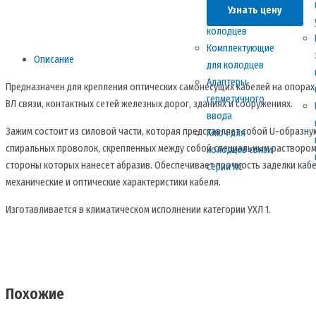
натяжной
Узнать цену
пластиковых
НСО-45-
колодцев
18,4/19,5П(К-120)
Комплектующие
130801-
Описание
для колодцев
02210
Адаптеры
Предназначен для крепления оптических самонесущих кабелей на опорах
герметичного
ВЛ связи, контактных сетей железных дорог, зданиях и сооружениях.
ввода
Зажим состоит из силовой части, которая представляет собой U-образну
Ключ для
спиральных проволок, скрепленных между собой специальным раствором,
колодцев связи
стороны которых нанесет абразив. Обеспечивает прочность заделки кабе
серии КС
механические и оптические характеристики кабеля.
Изготавливается в климатическом исполнении категории УХЛ 1.
Похожие