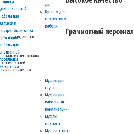
Высокое качество
подвеса
др.
универсальный
Крепеж для
Кабели для
подвесного
задувки и
кабеля
Граммотный персонал
внутриобъектовой
 освещения, опорах
прокладки
Кабель для
внутренней
ю прядь из нескольких
прокладки
 с внутренней
негорючий
ля и не влияет на
Муфты для
грунта
Муфты для
кабельной
канализации
Муфты
подвесные
Муфты-кроссы