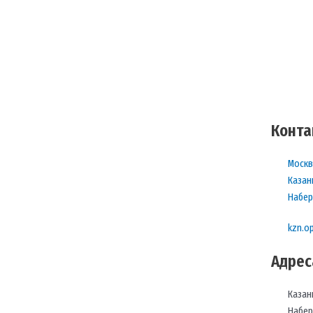
Конта
Москв
Казан
Набер
kzn.o
Адрес
Казан
Набер