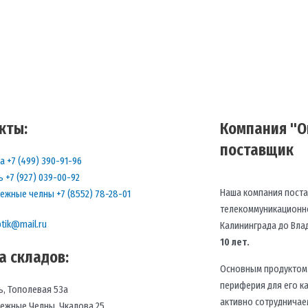
кты:
Компания "О
поставщик
а +7 (499) 390-91-96
ь +7 (927) 039-00-92
Наша компания пост
ежные челны +7 (8552) 78-28-01
телекоммуникационно
ptik@mail.ru
Калининграда до Вла
10 лет.
а складов:
Основным продуктом 
периферия для его к
ь, Тополевая 53а
активно сотрудничае
ежные Челны, Чкалова 25,