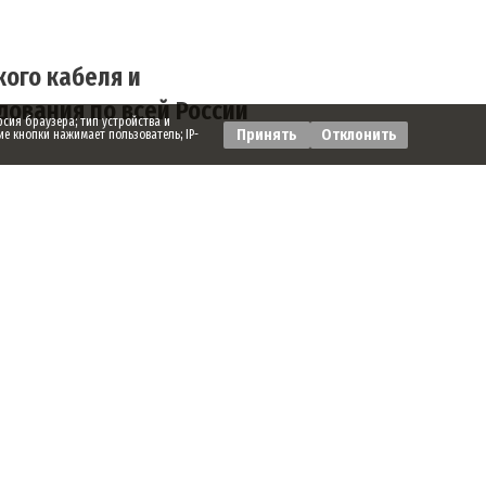
ого кабеля и
ования по всей России
рсия браузера; тип устройства и
Принять
Отклонить
ие кнопки нажимает пользователь; IP-