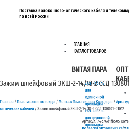
Перейти
к
Поставка волоконного-оптического кабеля и телеком
по всей России
содержимому
ГЛАВНАЯ
КАТАЛОГ ТОВАРОВ
ВИТАЯ ПАРА
ОПТ
КАБ
Зажим шлейфовый ЗКШ-2-14/18-2 ССД 130801
LAN-кабель
для
одиночной
Главная
/
Пластиковые колодцы
/
Монтаж Пластиковых Колодцев
/
Армату
прокладки
оптических кабелей
/ Зажим шлейфовый ЗКШ-2-14/18-2 ССД 130801-01012
LAN-кабель
для групповой
Артикул:
74c76d1fb505
Кате
прокладки
подвески оптических кабел