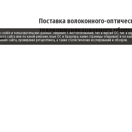
Поставка волоконного-оптическ
телекоммуникационного оборуд
ookie и пользовательских данных: сведения о местоположении; тип и версия ОС; тип и ве
ых
акого сайта или по какой рекламе; язык ОС и браузера; какие страницы открывает и на как
ния сайта, проведения ретаргетинга, а также статистических исследований и обзоров.