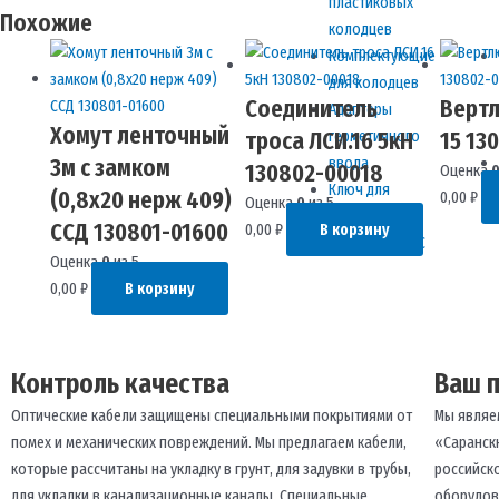
пластиковых
Похожие
колодцев
Комплектующие
для колодцев
Соединитель
Вертл
Адаптеры
Хомут ленточный
герметичного
троса ЛСИ.16 5кН
15 13
ввода
3м с замком
130802-00018
Оценка
Ключ для
(0,8х20 нерж 409)
0,00
₽
Оценка
0
из 5
колодцев
ССД 130801-01600
0,00
₽
В корзину
связи серии КС
Оценка
0
из 5
0,00
₽
В корзину
Контроль качества
Ваш 
Оптические кабели защищены специальными покрытиями от
Мы являе
помех и механических повреждений. Мы предлагаем кабели,
«Саранск
которые рассчитаны на укладку в грунт, для задувки в трубы,
российск
для укладки в канализационные каналы. Специальные
оборудов