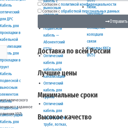
(В20)
кабель с
Согласен с
политикой конфиденциальности
Кабель
Люки,
выносным
Согласен с
обработкой персональных данных
оптический
запорные
силовым
для ДРС
устройства и
Отправить
элементом
Кабель для
оснащение
Подвесной
прокладки в
колодцев
кабель —
кабельной
связи
Абонентский
канализации
Колодцы ККСр
FTTH
Доставка по всей России
Кабель для
(В25)
Оптический
прокладки в
кабель для
грунт
кабельной
Лучшие цены
Кабель
канализации
подвесной с
Оптический
выносным
кабель для
Минимальные сроки
элементом
грунта
еметаллического
Кабель
Оптический
спечивают заданное
подвесной
кабель для
полнении УХЛ,
самонесущий
Высокое качество
Прокладки: в
Кабель для
трубе, лотках,