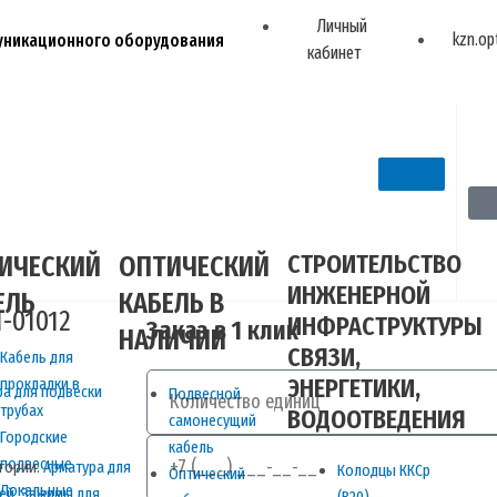
Личный
kzn.op
муникационного оборудования
кабинет
СТРОИТЕЛЬСТВО
ИЧЕСКИЙ
ОПТИЧЕСКИЙ
ИНЖЕНЕРНОЙ
ЕЛЬ
КАБЕЛЬ В
-01012
ИНФРАСТРУКТУРЫ
Заказ в 1 клик
НАЛИЧИИ
СВЯЗИ,
Кабель для
Количество
ЭНЕРГЕТИКИ,
прокладки в
ра для подвески
Подвесной
трубах
ВОДООТВЕДЕНИЯ
самонесущий
Городские
Телефон
кабель
подвесные
гории:
Арматура для
Колодцы ККСр
Оптический
Локальные
ей
,
Зажимы для