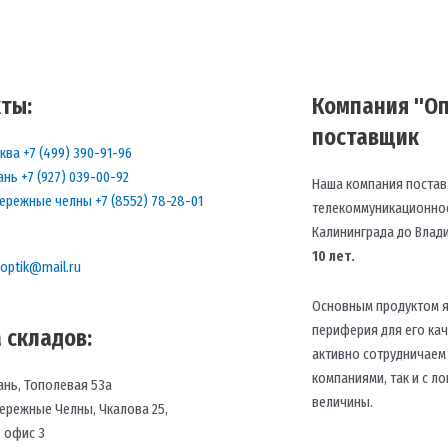
ты:
Компания "Оп
поставщик
ква +7 (499) 390-91-96
ань +7 (927) 039-00-92
Наша компания постав
ережные челны +7 (8552) 78-28-01
телекоммуникационное
Калининграда до Влад
10 лет.
.optik@mail.ru
Основным продуктом я
периферия для его ка
 складов:
активно сотрудничаем
компаниями, так и с 
ань, Тополевая 53а
величины.
ережные Челны, Чкалова 25,
, офис 3