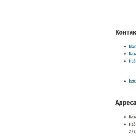
Контак
Мос
Каз
Наб
kzn
Адреса
Каз
Наб
2 эт