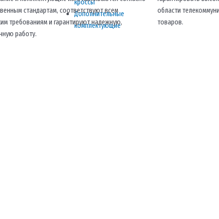
кроссы
твенным стандартам, соответствуют всем
области телекоммун
Дополнительные
ким требованиям и гарантируют надежную,
товаров.
комплектующие
чную работу.