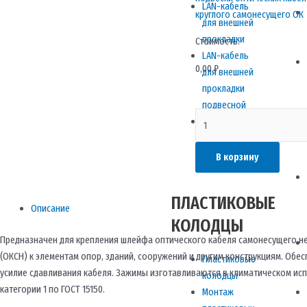
LAN-кабель
круглого самонесущего ОК
для внешней
прокладки
Стоимость:
LAN-кабель
0,00
₽
для внешней
прокладки
подвесной
Количество
LAN-кабель
товара
экранированный
Зажим
В корзину
шлейфовый
ЗКШ-2-
14/18-
ПЛАСТИКОВЫЕ
Описание
2
КОЛОДЦЫ
ССД
Предназначен для крепления шлейфа оптического кабеля самонесущего н
130801-
(ОКСН) к элементам опор, зданий, сооружений и другим конструкциям. Обе
Пластиковые
01012
усилие сдавливания кабеля. Зажимы изготавливаются в климатическом ис
колодцы
категории 1 по ГОСТ 15150.
Монтаж