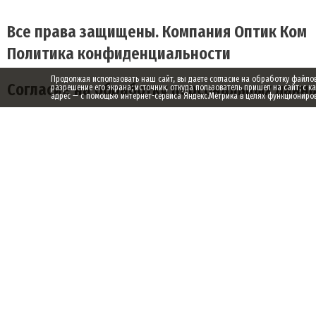
Все права защищены. Компания Оптик Ком
Политика конфиденциальности
Продолжая использовать наш сайт, вы даете согласие на обработку файлов c
Согласие на обработку персональных данн
разрешение его экрана; источник, откуда пользователь пришел на сайт; с к
адрес — с помощью интернет-сервиса Яндекс.Метрика в целях функционирова
Заказ обратного звонка
Ваше имя
Ваш телефон
Ваше сообщение (не обязательно)