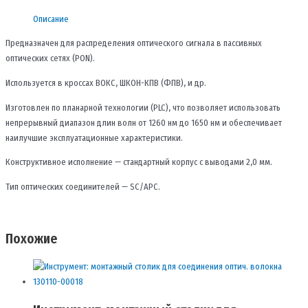
-
Описание
SM/2,0
-1,0
Предназначен для распределения оптического сигнала в пассивных
м-
оптических сетях (PON).
SC/APC
Используется в кроссах ВОКС, ШКОН-КПВ (ФПВ), и др.
(-40+70С)
130602-
Изготовлен по планарной технологии (PLC), что позволяет использовать
00271
непрерывный диапазон длин волн от 1260 нм до 1650 нм и обеспечивает
наилучшие эксплуатационные характеристики.
Конструктивное исполнение — стандартный корпус с выводами 2,0 мм.
Тип оптических соединителей — SC/APC.
Похожие