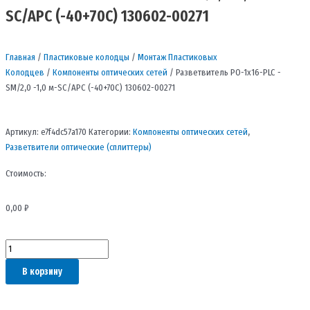
SC/APC (-40+70С) 130602-00271
Главная
/
Пластиковые колодцы
/
Монтаж Пластиковых
Колодцев
/
Компоненты оптических сетей
/ Разветвитель РО-1х16-PLC -
SM/2,0 -1,0 м-SC/APC (-40+70С) 130602-00271
Артикул:
e7f4dc57a170
Категории:
Компоненты оптических сетей
,
Разветвители оптические (сплиттеры)
Стоимость:
0,00
₽
Количество
товара
В корзину
Разветвитель
РО-1х16-
PLC