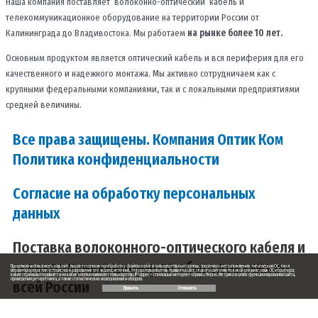
Наша компания поставляет волоконно-оптический кабель и
телекоммуникационное оборудование на территории России от
Калининграда до Владивостока. Мы работаем
на рынке более 10 лет.
Основным продуктом является оптический кабель и вся периферия для его
качественного и надежного монтажа. Мы активно сотрудничаем как с
крупными федеральными компаниями, так и с локальными предприятиями
средней величины.
Все права защищены. Компания Оптик Ком
Политика конфиденциальности
Согласие на обработку персональных
данных
Поставка волоконного-оптического кабеля и
телекоммуникационного оборудования по
Продолжая использовать наш сайт, вы даете согласие на обработку файлов cookie и пользовательских данных: сведения о местоположении; тип и версия ОС; тип и
версия браузера; тип устройства и разрешение его экрана; источник, откуда пользователь пришел на сайт; с какого сайта или по какой рекламе; язык ОС и браузера;
какие страницы открывает и на какие кнопки нажимает пользователь; IP-адрес — с помощью интернет-сервиса Яндекс.Метрика в целях функционирования сайта,
проведения ретаргетинга, а также статистических исследований и обзоров.
всей России
Принять
Отклонить
Заказ обратного звонка