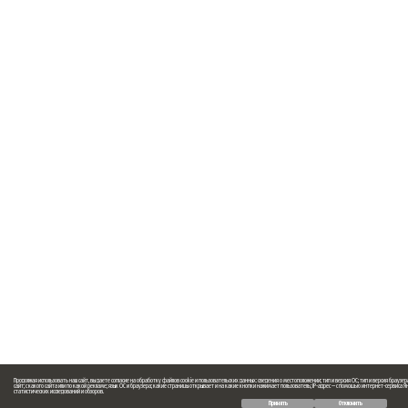
Продолжая использовать наш сайт, вы даете согласие на обработку файлов cookie и пользовательских данных: сведения о местоположении; тип и версия ОС; тип и версия браузер
сайт; с какого сайта или по какой рекламе; язык ОС и браузера; какие страницы открывает и на какие кнопки нажимает пользователь; IP-адрес — с помощью интернет-сервиса
статистических исследований и обзоров.
Принять
Отклонить