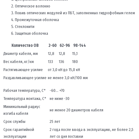
Оптическое волокно
Повив оптических модулей из ПБТ, заполненных гидрофобным гелем
Промежуточная оболочка
Стеклонити
Защитная оболочка
Количество ОВ
2-60
62-96
98-144
Диаметр кабеля, мм
12,8
12,8
15,1
Вес кабеля, кг/км
133
136
180
Растягивающее усилие
от 3,0 кН до 15,0 кН
Раздавливающее усилие
не менее 3,0 кН/100 мм
Рабочая температура, С°
-60… +70
Температура монтажа, С°
не ниже -30
Минимальный радиус
не менее 20 диаметров кабеля
изгиба кабеля
Срок службы
25 лет
Срок гарантийной
2 года после ввода в эксплуатацию, не более 2,5
эксплуатации
лет со дня поставки