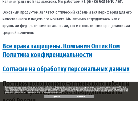
Калининграда до Владивостока. Мы работаем
на рынке более 10 лет.
Основным продуктом является оптический кабель и вся периферия для его
качественного и надежного монтажа. Мы активно сотрудничаем как с
крупными федеральными компаниями, так и с локальными предприятиями
средней величины.
Все права защищены. Компания Оптик Ком
Политика конфиденциальности
Согласие на обработку персональных данных
Поставка волоконного-оптического кабеля и
Продолжая использовать наш сайт, вы даете согласие на обработку файлов cookie и пользовательских данных: сведения о местоположении; тип и версия ОС; тип и
телекоммуникационного оборудования по
версия браузера; тип устройства и разрешение его экрана; источник, откуда пользователь пришел на сайт; с какого сайта или по какой рекламе; язык ОС и браузера;
какие страницы открывает и на какие кнопки нажимает пользователь; IP-адрес — с помощью интернет-сервиса Яндекс.Метрика в целях функционирования сайта,
проведения ретаргетинга, а также статистических исследований и обзоров.
Принять
Отклонить
всей России
Заказ обратного звонка
Ваше имя