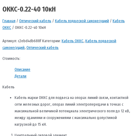
ОККС-0.22-40 10кН
Главная
/
Оптический кабель
/
Кабель подвесной самонесущий
/
Кабель
ОККС
/ ОККС-0.22-40 10кН
Артикул:
c2ebd4db688f
Категории:
Кабель ОККС
,
Кабель подвесной
самонесущий
,
Оптический кабель
Стоимость:
Описание
Детали
Кабель
Кабель марки ОККС для подвеса на опорах линий связи, контактной
сети железных дорог, опорах линий электропередачи в точках с
максимальной величиной потенциала электрического поля до 12 кВ,
между зданиями и сооружениями с максимально допустимой
нагрузкой до 15 кН.
Центральный силовой элемент