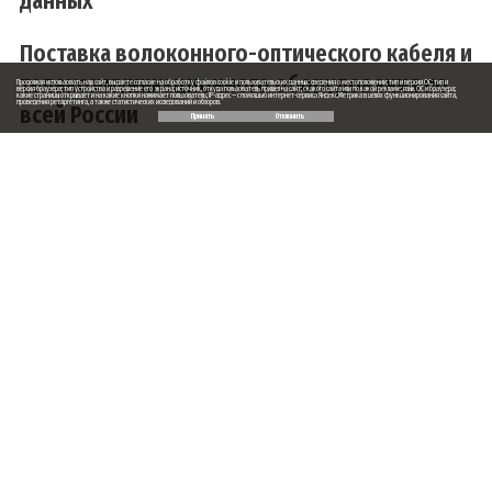
данных
Поставка волоконного-оптического кабеля и
телекоммуникационного оборудования по
Продолжая использовать наш сайт, вы даете согласие на обработку файлов cookie и пользовательских данных: сведения о местоположении; тип и версия ОС; тип и
версия браузера; тип устройства и разрешение его экрана; источник, откуда пользователь пришел на сайт; с какого сайта или по какой рекламе; язык ОС и браузера;
какие страницы открывает и на какие кнопки нажимает пользователь; IP-адрес — с помощью интернет-сервиса Яндекс.Метрика в целях функционирования сайта,
проведения ретаргетинга, а также статистических исследований и обзоров.
всей России
Принять
Отклонить
Заказ обратного звонка
Ваше имя
Ваш телефон
Ваше сообщение (не обязательно)