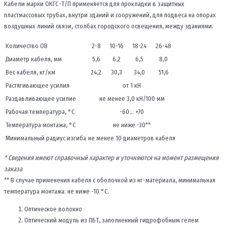
Кабели марки ОКГС-Т/П применяется для прокладки в защитных
пластмассовых трубах, внутри зданий и сооружений, для подвеса на опорах
воздушных линий связи, столбах городского освещения, между зданиями.
Количество ОВ
2-8
10-16
18-24
26-48
Диаметр кабеля, мм
5,6
6,2
6,5
8,0
Вес кабеля, кг/км
24,2
30,3
34,0
51,6
Растягивающее усилия
от 1 кН
Раздавливающее усилие
не менее 3,0 кН/100 мм
Рабочая температура, °С
-60… +70
Температура монтажа, °С
не ниже -30**
Минимальный радиус изгиба
не менее 10 диаметров кабеля
* Сведения имеют справочный характер и уточняются на момент размещения
заказа
** В случае применения кабеля с оболочкой из нг-материала, минимальная
температура монтажа: не ниже -10 °С.
Оптическое волокно
Оптический модуль из ПБТ, заполненный гидрофобным гелем