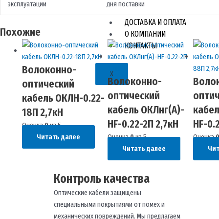
эксплуатации
дня поставки
ДОСТАВКА И ОПЛАТА
Похожие
О КОМПАНИИ
КОНТАКТЫ
Волоконно-
X
Волоконно-
Воло
оптический
оптический
опти
кабель ОКЛН-0.22-
кабель ОКЛнг(A)-
кабел
18П 2,7кН
HF-0.22-2П 2,7кН
HF-0.
Оценка
0
из 5
Читать далее
Оценка
0
из 5
Оценка
Читать далее
Чит
Контроль качества
Оптические кабели защищены
специальными покрытиями от помех и
механических повреждений. Мы предлагаем