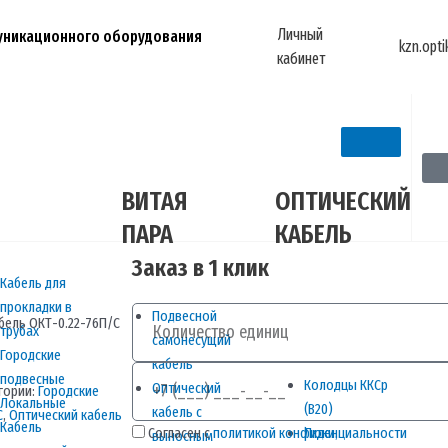
Личный
муникационного оборудования
kzn.opt
кабинет
ВИТАЯ
ОПТИЧЕСКИЙ
ПАРА
КАБЕЛЬ
Заказ в 1 клик
Кабель для
прокладки в
Количество
Подвесной
бель ОКТ-0.22-76П/С
трубах
самонесущий
Городские
кабель
Телефон
подвесные
Колодцы ККСр
Оптический
гории:
Городские
Локальные
(В20)
кабель с
С
,
Оптический кабель
Кабель
Согласен с
политикой конфиденциальности
Люки,
выносным