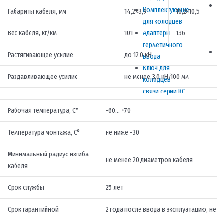
Комплектующие
Габариты кабеля, мм
14,2×8,9
16,2×10,5
для колодцев
Адаптеры
Вес кабеля, кг/км
101
136
герметичного
Растягивающее усилие
до 12,0 кН
ввода
Ключ для
Раздавливающее усилие
не менее 3,0 кН/100 мм
колодцев
связи серии КС
Рабочая температура, С°
-60… +70
Температура монтажа, С°
не ниже -30
Минимальный радиус изгиба
не менее 20 диаметров кабеля
кабеля
Срок службы
25 лет
Срок гарантийной
2 года после ввода в эксплуатацию, не 