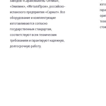
заводов «Сарансккабель-Оптика»,
изг
«Эмилинк», «МеталлПром», российско-
гар
испанского предприятия «Сармат». Все
ори
оборудование и комплектующие
тел
изготавливаются согласно
сто
государственным стандартам,
соответствуют всем техническим
требованиям и гарантируют надежную,
долгосрочную работу.