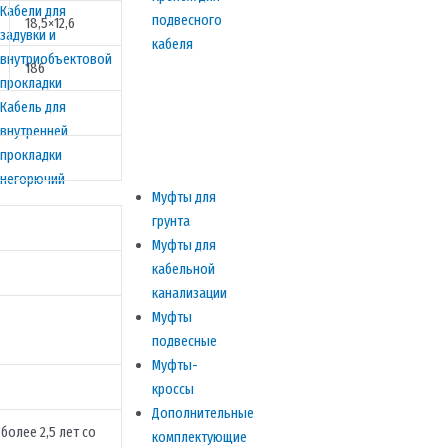
Кабели для
подвесного
18,5×12,6
задувки и
кабеля
внутриобъектовой
186
прокладки
Кабель для
внутренней
прокладки
негорючий
Муфты для
грунта
Муфты для
кабельной
канализации
Муфты
подвесные
Муфты-
кроссы
Дополнительные
более 2,5 лет со
комплектующие