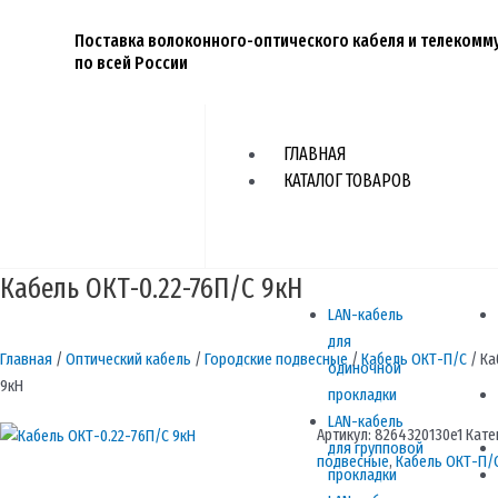
Перейти
к
Поставка волоконного-оптического кабеля и телеком
по всей России
содержимому
ГЛАВНАЯ
КАТАЛОГ ТОВАРОВ
Кабель ОКТ-0.22-76П/С 9кН
LAN-кабель
для
Главная
/
Оптический кабель
/
Городские подвесные
/
Кабель ОКТ-П/С
/ Ка
одиночной
9кН
прокладки
LAN-кабель
Артикул:
8264320130e1
Кате
для групповой
подвесные
,
Кабель ОКТ-П/
прокладки