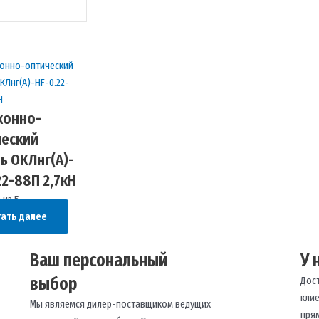
конно-
ческий
ь ОКЛнг(A)-
22-88П 2,7кН
0
из 5
ать далее
Ваш персональный
У 
выбор
Дос
кли
Мы являемся дилер-поставщиком ведущих
пря