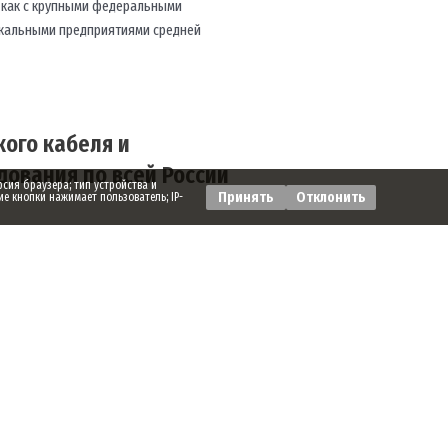
 как с крупными федеральными
локальными предприятиями средней
ого кабеля и
ования по всей России
рсия браузера; тип устройства и
Принять
Отклонить
ие кнопки нажимает пользователь; IP-