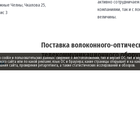
активно сотрудничаем
жные Челны, Чкалова 25,
компаниями, так и с 
фис 3
величины.
Поставка волоконного-оптическ
телекоммуникационного оборуд
ookie и пользовательских данных: сведения о местоположении; тип и версия ОС; тип и ве
ых
акого сайта или по какой рекламе; язык ОС и браузера; какие страницы открывает и на как
ния сайта, проведения ретаргетинга, а также статистических исследований и обзоров.