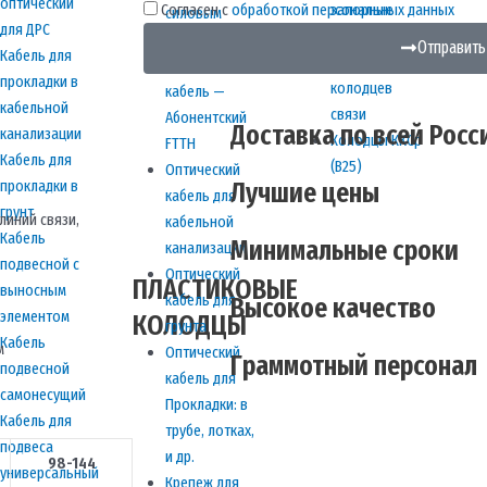
оптический
Согласен с
обработкой персональных данных
запорные
силовым
для ДРС
устройства и
элементом
Отправить
Кабель для
оснащение
Подвесной
прокладки в
колодцев
кабель —
кабельной
связи
Абонентский
Доставка по всей Росс
канализации
Колодцы ККСр
FTTH
Кабель для
(В25)
Оптический
Лучшие цены
прокладки в
кабель для
грунт
линий связи,
кабельной
Кабель
Минимальные сроки
канализации
подвесной с
Оптический
ПЛАСТИКОВЫЕ
выносным
кабель для
Высокое качество
элементом
КОЛОДЦЫ
грунта
Кабель
м
Оптический
Граммотный персонал
подвесной
кабель для
самонесущий
Прокладки: в
Кабель для
трубе, лотках,
подвеса
и др.
98-144
универсальный
Крепеж для