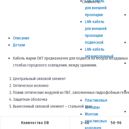
LAN-кабель
Стоимость:
для внешней
прокладки
LAN-кабель
для внешней
прокладки
Описание
подвесной
Детали
LAN-кабель
экранированный
Кабель марки ОКТ предназначен для подвеса на опорах воздушных 
столбах городского освещения, между зданиями.
Центральный силовой элемент
Оптическое волокно
Повив оптических модулей из ПБТ, заполненных гидрофобным геле
Защитная оболочка
Пластиковые
Вынесенный силовой элемент – стальной трос
колодцы
Монтаж
пластиковых
Количество ОВ
2-48
50-96
колодцев