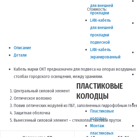
для внешней
Стоимость:
прокладки
LAN-кабель
для внешней
прокладки
подвесной
Описание
LAN-кабель
Детали
экранированный
Кабель марки ОКТ предназначен для подвеса на опорах воздушных 
столбах городского освещения, между зданиями.
ПЛАСТИКОВЫЕ
Центральный силовой элемент
КОЛОДЦЫ
Оптическое волокно
Повив оптических модулей из ПБТ, заполненных гидрофобным геле
Пластиковые
Защитная оболочка
колодцы
Вынесенный силовой элемент – стеклопластиковый пруток
Монтаж
пластиковых