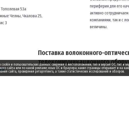
периферия для его ка
, Тополевая 53а
активно сотрудничаем
жные Челны, Чкалова 25,
компаниями, так и с 
фис 3
величины.
Поставка волоконного-оптическ
телекоммуникационного оборуд
ookie и пользовательских данных: сведения о местоположении; тип и версия ОС; тип и ве
ых
акого сайта или по какой рекламе; язык ОС и браузера; какие страницы открывает и на как
ния сайта, проведения ретаргетинга, а также статистических исследований и обзоров.