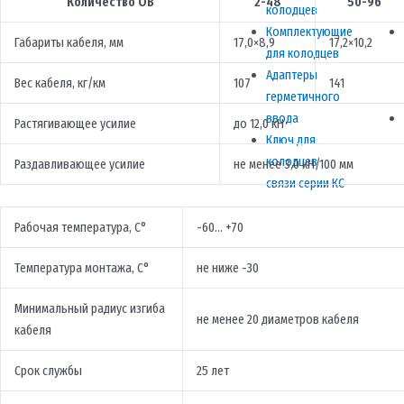
Количество ОВ
2-48
50-96
колодцев
Комплектующие
Габариты кабеля, мм
17,0×8,9
17,2×10,2
для колодцев
Адаптеры
Вес кабеля, кг/км
107
141
герметичного
ввода
Растягивающее усилие
до 12,0 кН
Ключ для
колодцев
Раздавливающее усилие
не менее 3,0 кН/100 мм
связи серии КС
Рабочая температура, С°
-60… +70
Температура монтажа, С°
не ниже -30
Минимальный радиус изгиба
не менее 20 диаметров кабеля
кабеля
Срок службы
25 лет