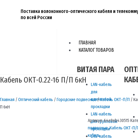
Перейти
к
Поставка волоконного-оптического кабеля и телеком
по всей России
содержимому
ГЛАВНАЯ
КАТАЛОГ ТОВАРОВ
ВИТАЯ ПАРА
ОПТ
КАБ
Кабель ОКТ-0.22-16 П/П 6кН
LAN-кабель
для
одиночной
Главная
/
Оптический кабель
/
Городские подвесные
/
Кабель ОКТ-П/П
/ Ка
прокладки
П 6кН
LAN-кабель
Артикул:
64e9eb430515
Кат
для групповой
подвесные
,
Кабель ОКТ-П/
прокладки
кабель
LAN-кабель