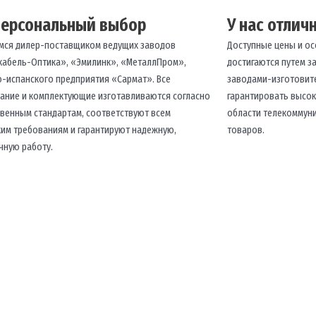
персональный выбор
У нас отлич
мся дилер-поставщиком ведущих заводов
Доступные цены и ос
кабель-Оптика», «Эмилинк», «МеталлПром»,
достигаются путем з
о-испанского предприятия «Сармат». Все
заводами-изготовит
ание и комплектующие изготавливаются согласно
гарантировать высок
твенным стандартам, соответствуют всем
области телекоммун
ким требованиям и гарантируют надежную,
товаров.
чную работу.