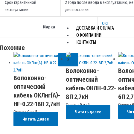
Срок гарантийной
2 года после ввода в эксплуатацию, не 
эксплуатации
дня поставки
ОКТ
Марка
ДОСТАВКА И ОПЛАТА
О КОМПАНИИ
КОНТАКТЫ
Похожие
X
Волоконно-
Воло
Волоконно-
оптический
опти
оптический
кабель ОКЛН-0.22-
кабел
кабель ОКЛнг(A)-
8П 2,7кН
6П 2,
HF-0.22-18П 2,7кН
Оценка
0
из 5
Оценка
Оценка
0
из 5
Читать далее
Чит
Читать далее