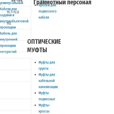
Граммотный персонал
98-144
универсальный
Крепеж для
Кабели для
подвесного
19,7×12,6
задувки и
кабеля
внутриобъектовой
192
прокладки
Кабель для
внутренней
ОПТИЧЕСКИЕ
прокладки
МУФТЫ
негорючий
Муфты для
грунта
Муфты для
кабельной
канализации
Муфты
подвесные
Муфты-
кроссы