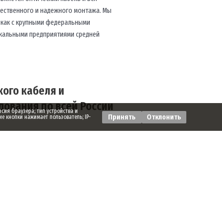
чественного и надежного монтажа. Мы
 как с крупными федеральными
локальными предприятиями средней
ого кабеля и
ования по всей России
рсия браузера; тип устройства и
Принять
Отклонить
ие кнопки нажимает пользователь; IP-