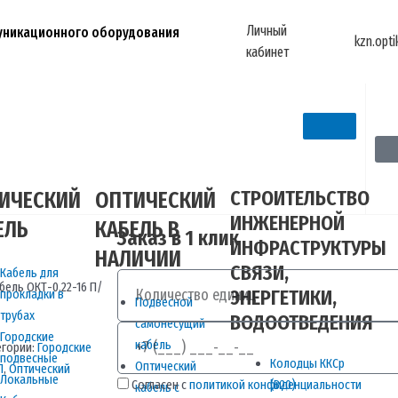
Личный
муникационного оборудования
kzn.opt
кабинет
СТРОИТЕЛЬСТВО
ИЧЕСКИЙ
ОПТИЧЕСКИЙ
ИНЖЕНЕРНОЙ
ЕЛЬ
КАБЕЛЬ В
Заказ в 1 клик
ИНФРАСТРУКТУРЫ
НАЛИЧИИ
СВЯЗИ,
Кабель для
Количество
бель ОКТ-0.22-16 П/
ЭНЕРГЕТИКИ,
прокладки в
Подвесной
трубах
ВОДООТВЕДЕНИЯ
самонесущий
Телефон
Городские
кабель
егории:
Городские
подвесные
Колодцы ККСр
Оптический
П
,
Оптический
Локальные
Согласен с
политикой конфиденциальности
(В20)
кабель с