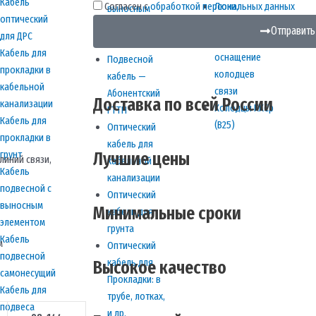
Кабель
Согласен с
обработкой персональных данных
Люки,
выносным
оптический
запорные
силовым
Отправить
для ДРС
устройства и
элементом
Кабель для
оснащение
Подвесной
прокладки в
колодцев
кабель —
кабельной
связи
Абонентский
Доставка по всей России
канализации
Колодцы ККСр
FTTH
Кабель для
(В25)
Оптический
прокладки в
кабель для
Лучшие цены
грунт
линий связи,
кабельной
Кабель
канализации
подвесной с
Оптический
выносным
Минимальные сроки
кабель для
элементом
грунта
Кабель
м
Оптический
подвесной
кабель для
Высокое качество
самонесущий
Прокладки: в
Кабель для
трубе, лотках,
подвеса
и др.