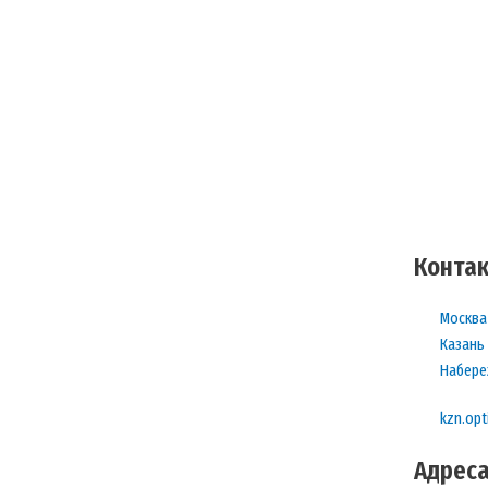
Контак
Москва 
Казань 
Набере
kzn.opt
Адреса