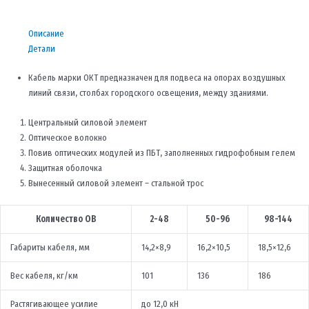
Описание
Детали
Кабель марки ОКТ предназначен для подвеса на опорах воздушных
линий связи, столбах городского освещения, между зданиями.
Центральный силовой элемент
Оптическое волокно
Повив оптических модулей из ПБТ, заполненных гидрофобным гелем
Защитная оболочка
Вынесенный силовой элемент – стальной трос
Количество ОВ
2-48
50-96
98-144
Габариты кабеля, мм
14,2×8,9
16,2×10,5
18,5×12,6
Вес кабеля, кг/км
101
136
186
Растягивающее усилие
до 12,0 кН