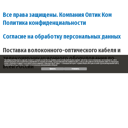
Все права защищены. Компания Оптик Ком
Политика конфиденциальности
Согласие на обработку персональных данных
Поставка волоконного-оптического кабеля и
телекоммуникационного оборудования по
Продолжая использовать наш сайт, вы даете согласие на обработку файлов cookie и пользовательских данных: сведения о местоположении; тип и версия ОС; тип и
версия браузера; тип устройства и разрешение его экрана; источник, откуда пользователь пришел на сайт; с какого сайта или по какой рекламе; язык ОС и браузера;
всей России
какие страницы открывает и на какие кнопки нажимает пользователь; IP-адрес — с помощью интернет-сервиса Яндекс.Метрика в целях функционирования сайта,
проведения ретаргетинга, а также статистических исследований и обзоров.
Принять
Отклонить
Заказ обратного звонка
Ваше имя
Ваш телефон