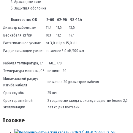
Арамидные нити
Защитная оболочка
Количество ОВ
2-60
62-96
98-144
Диаметр кабеля, мм
11,4
11,5
13,5
Вес кабеля, кг/км
103
112
147
Растягивающее усилие
от 3,0 кН до 15,0 кН
Раздавливающее усилие
не менее 3,0 кН/100 мм
Рабочая температура, С°
-60… +70
Температура монтажа, С°
не ниже -30
Минимальный радиус
не менее 20 диаметров кабеля
изгиба кабеля
Срок службы
25 лет
Срок гарантийной
2 года после ввода в эксплуатацию, не более 2,5
эксплуатации
лет со дня поставки
Похожие