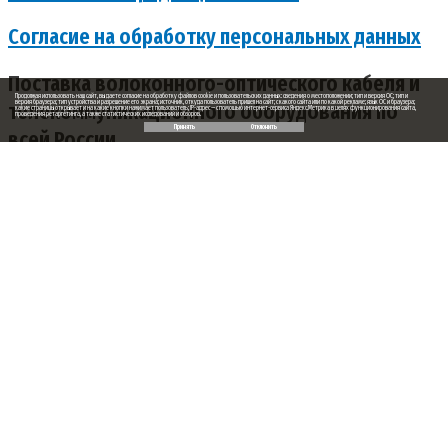
Согласие на обработку персональных данных
Поставка волоконного-оптического кабеля и
Продолжая использовать наш сайт, вы даете согласие на обработку файлов cookie и пользовательских данных: сведения о местоположении; тип и версия ОС; тип и
телекоммуникационного оборудования по
версия браузера; тип устройства и разрешение его экрана; источник, откуда пользователь пришел на сайт; с какого сайта или по какой рекламе; язык ОС и браузера;
какие страницы открывает и на какие кнопки нажимает пользователь; IP-адрес — с помощью интернет-сервиса Яндекс.Метрика в целях функционирования сайта,
проведения ретаргетинга, а также статистических исследований и обзоров.
Принять
Отклонить
всей России
Заказ обратного звонка
Ваше имя
Ваш телефон
Ваше сообщение (не обязательно)