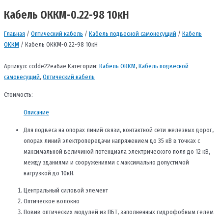
Кабель ОККМ-0.22-98 10кН
Главная
/
Оптический кабель
/
Кабель подвесной самонесущий
/
Кабель
ОККМ
/ Кабель ОККМ-0.22-98 10кН
Артикул:
ccdde22ea6ae
Категории:
Кабель ОККМ
,
Кабель подвесной
самонесущий
,
Оптический кабель
Стоимость:
Описание
Для подвеса на опорах линий связи, контактной сети железных дорог,
опорах линий электропередачи напряжением до 35 кВ в точках с
максимальной величиной потенциала электрического поля до 12 кВ,
между зданиями и сооружениями с максимально допустимой
нагрузкой до 10кН.
Центральный силовой элемент
Оптическое волокно
Повив оптических модулей из ПБТ, заполненных гидрофобным гелем