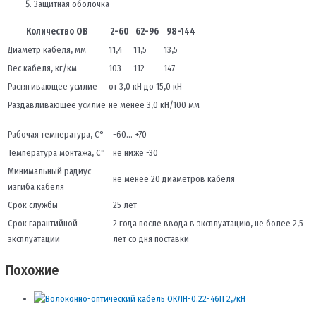
Защитная оболочка
Количество ОВ
2-60
62-96
98-144
Диаметр кабеля, мм
11,4
11,5
13,5
Вес кабеля, кг/км
103
112
147
Растягивающее усилие
от 3,0 кН до 15,0 кН
Раздавливающее усилие
не менее 3,0 кН/100 мм
Рабочая температура, С°
-60… +70
Температура монтажа, С°
не ниже -30
Минимальный радиус
не менее 20 диаметров кабеля
изгиба кабеля
Срок службы
25 лет
Срок гарантийной
2 года после ввода в эксплуатацию, не более 2,5
эксплуатации
лет со дня поставки
Похожие