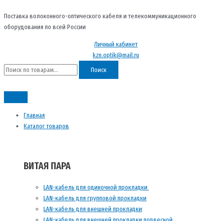
Перейти
Искать:
к
Поставка волоконного-оптического кабеля и телекоммуникационного
содержимому
оборудования по всей России
Личный кабинет
kzn.optik@mail.ru
Поиск
Главная
Каталог товаров
ВИТАЯ ПАРА
LAN-кабель для одиночной прокладки
LAN-кабель для групповой прокладки
LAN-кабель для внешней прокладки
LAN-кабель для внешней прокладки подвесной