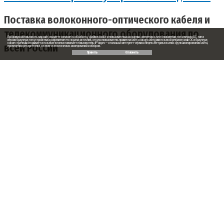
Поставка волоконного-оптического кабеля и
телекоммуникационного оборудования по
Продолжая использовать наш сайт, вы даете согласие на обработку файлов cookie и пользовательских данных: сведения о местоположении; тип и версия ОС; тип и
версия браузера; тип устройства и разрешение его экрана; источник, откуда пользователь пришел на сайт; с какого сайта или по какой рекламе; язык ОС и браузера;
всей России
какие страницы открывает и на какие кнопки нажимает пользователь; IP-адрес — с помощью интернет-сервиса Яндекс.Метрика в целях функционирования сайта,
проведения ретаргетинга, а также статистических исследований и обзоров.
Принять
Отклонить
Заказ обратного звонка
Ваше имя
Ваш телефон
Ваше сообщение (не обязательно)