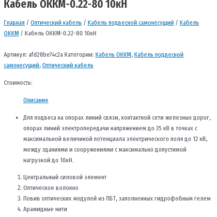
Кабель ОККМ-0.22-80 10кН
Главная
/
Оптический кабель
/
Кабель подвесной самонесущий
/
Кабель
ОККМ
/ Кабель ОККМ-0.22-80 10кН
Артикул:
afd28be74c2a
Категории:
Кабель ОККМ
,
Кабель подвесной
самонесущий
,
Оптический кабель
Стоимость:
Описание
Для подвеса на опорах линий связи, контактной сети железных дорог,
опорах линий электропередачи напряжением до 35 кВ в точках с
максимальной величиной потенциала электрического поля до 12 кВ,
между зданиями и сооружениями с максимально допустимой
нагрузкой до 10кН.
Центральный силовой элемент
Оптическое волокно
Повив оптических модулей из ПБТ, заполненных гидрофобным гелем
Арамидные нити