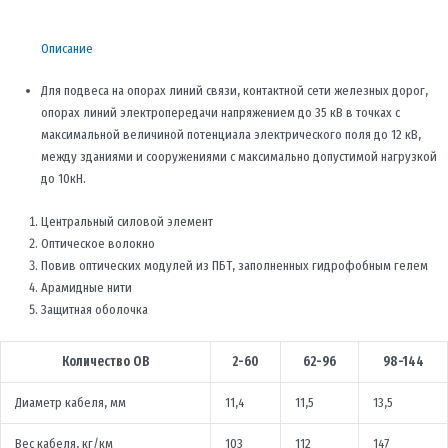
Описание
Для подвеса на опорах линий связи, контактной сети железных дорог,
опорах линий электропередачи напряжением до 35 кВ в точках с
максимальной величиной потенциала электрического поля до 12 кВ,
между зданиями и сооружениями с максимально допустимой нагрузкой
до 10кН.
Центральный силовой элемент
Оптическое волокно
Повив оптических модулей из ПБТ, заполненных гидрофобным гелем
Арамидные нити
Защитная оболочка
Количество ОВ
2-60
62-96
98-144
Диаметр кабеля, мм
11,4
11,5
13,5
Вес кабеля, кг/км
103
112
147