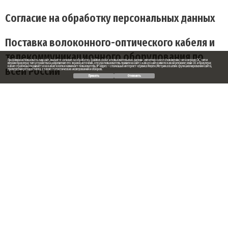
Согласие на обработку персональных данных
Поставка волоконного-оптического кабеля и
телекоммуникационного оборудования по
Продолжая использовать наш сайт, вы даете согласие на обработку файлов cookie и пользовательских данных: сведения о местоположении; тип и версия ОС; тип и
версия браузера; тип устройства и разрешение его экрана; источник, откуда пользователь пришел на сайт; с какого сайта или по какой рекламе; язык ОС и браузера;
всей России
какие страницы открывает и на какие кнопки нажимает пользователь; IP-адрес — с помощью интернет-сервиса Яндекс.Метрика в целях функционирования сайта,
проведения ретаргетинга, а также статистических исследований и обзоров.
Принять
Отклонить
Заказ обратного звонка
Ваше имя
Ваш телефон
Ваше сообщение (не обязательно)