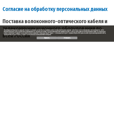
Согласие на обработку персональных данных
Поставка волоконного-оптического кабеля и
телекоммуникационного оборудования по
Продолжая использовать наш сайт, вы даете согласие на обработку файлов cookie и пользовательских данных: сведения о местоположении; тип и версия ОС; тип и
версия браузера; тип устройства и разрешение его экрана; источник, откуда пользователь пришел на сайт; с какого сайта или по какой рекламе; язык ОС и браузера;
всей России
какие страницы открывает и на какие кнопки нажимает пользователь; IP-адрес — с помощью интернет-сервиса Яндекс.Метрика в целях функционирования сайта,
проведения ретаргетинга, а также статистических исследований и обзоров.
Принять
Отклонить
Заказ обратного звонка
Ваше имя
Ваш телефон
Ваше сообщение (не обязательно)