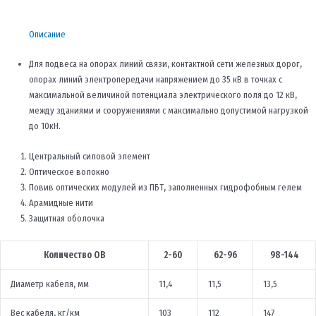
Описание
Для подвеса на опорах линий связи, контактной сети железных дорог,
опорах линий электропередачи напряжением до 35 кВ в точках с
максимальной величиной потенциала электрического поля до 12 кВ,
между зданиями и сооружениями с максимально допустимой нагрузкой
до 10кН.
Центральный силовой элемент
Оптическое волокно
Повив оптических модулей из ПБТ, заполненных гидрофобным гелем
Арамидные нити
Защитная оболочка
Количество ОВ
2-60
62-96
98-144
Диаметр кабеля, мм
11,4
11,5
13,5
Вес кабеля, кг/км
103
112
147