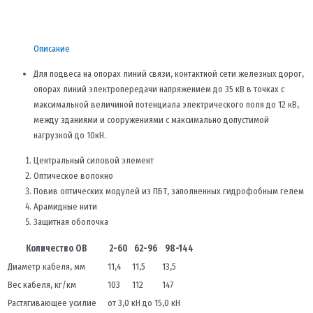
Описание
Для подвеса на опорах линий связи, контактной сети железных дорог,
опорах линий электропередачи напряжением до 35 кВ в точках с
максимальной величиной потенциала электрического поля до 12 кВ,
между зданиями и сооружениями с максимально допустимой
нагрузкой до 10кН.
Центральный силовой элемент
Оптическое волокно
Повив оптических модулей из ПБТ, заполненных гидрофобным гелем
Арамидные нити
Защитная оболочка
Количество ОВ
2-60
62-96
98-144
Диаметр кабеля, мм
11,4
11,5
13,5
Вес кабеля, кг/км
103
112
147
Растягивающее усилие
от 3,0 кН до 15,0 кН