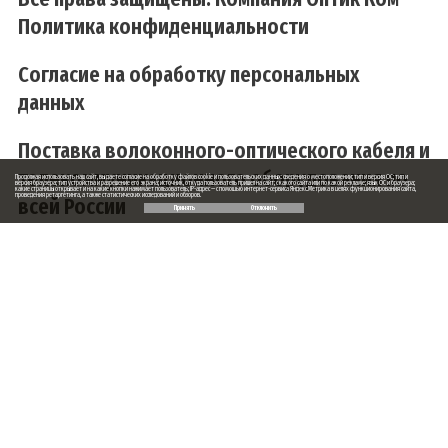
Политика конфиденциальности
Согласие на обработку персональных
данных
Поставка волоконного-оптического кабеля и
телекоммуникационного оборудования по
Продолжая использовать наш сайт, вы даете согласие на обработку файлов cookie и пользовательских данных: сведения о местоположении; тип и версия ОС; тип и
версия браузера; тип устройства и разрешение его экрана; источник, откуда пользователь пришел на сайт; с какого сайта или по какой рекламе; язык ОС и браузера;
какие страницы открывает и на какие кнопки нажимает пользователь; IP-адрес — с помощью интернет-сервиса Яндекс.Метрика в целях функционирования сайта,
проведения ретаргетинга, а также статистических исследований и обзоров.
всей России
Принять
Отклонить
Заказ обратного звонка
Ваше имя
Ваш телефон
Ваше сообщение (не обязательно)