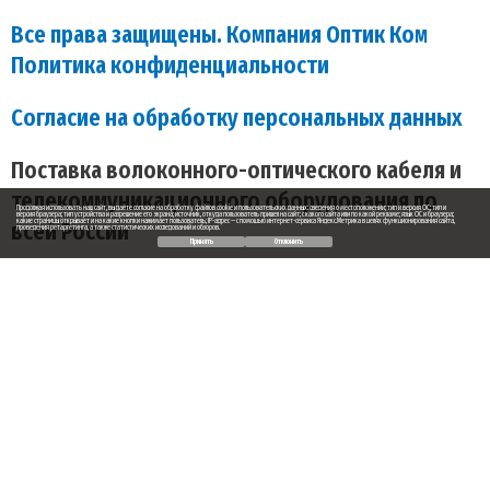
Все права защищены. Компания Оптик Ком
Политика конфиденциальности
Согласие на обработку персональных данных
Поставка волоконного-оптического кабеля и
телекоммуникационного оборудования по
Продолжая использовать наш сайт, вы даете согласие на обработку файлов cookie и пользовательских данных: сведения о местоположении; тип и версия ОС; тип и
версия браузера; тип устройства и разрешение его экрана; источник, откуда пользователь пришел на сайт; с какого сайта или по какой рекламе; язык ОС и браузера;
всей России
какие страницы открывает и на какие кнопки нажимает пользователь; IP-адрес — с помощью интернет-сервиса Яндекс.Метрика в целях функционирования сайта,
проведения ретаргетинга, а также статистических исследований и обзоров.
Принять
Отклонить
Заказ обратного звонка
Ваше имя
Ваш телефон