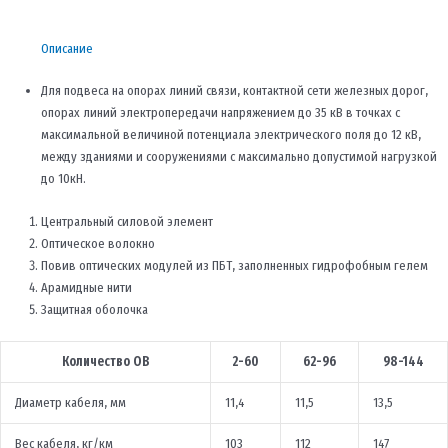
Описание
Для подвеса на опорах линий связи, контактной сети железных дорог,
опорах линий электропередачи напряжением до 35 кВ в точках с
максимальной величиной потенциала электрического поля до 12 кВ,
между зданиями и сооружениями с максимально допустимой нагрузкой
до 10кН.
Центральный силовой элемент
Оптическое волокно
Повив оптических модулей из ПБТ, заполненных гидрофобным гелем
Арамидные нити
Защитная оболочка
Количество ОВ
2-60
62-96
98-144
Диаметр кабеля, мм
11,4
11,5
13,5
Вес кабеля, кг/км
103
112
147