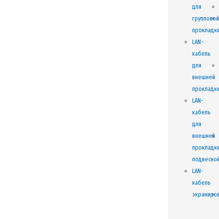
для
групповой
прокладк
LAN-
кабель
для
внешней
прокладк
LAN-
кабель
для
внешней
прокладк
подвесно
LAN-
кабель
экраниро