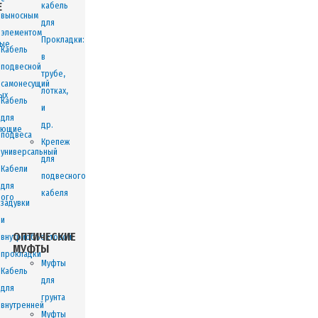
Е
кабель
выносным
для
элементом
Прокладки:
вые
Кабель
в
подвесной
трубе,
самонесущий
лотках,
ых
Кабель
и
для
др.
ующие
подвеса
Крепеж
универсальный
для
Кабели
подвесного
для
кабеля
ного
задувки
и
ОПТИЧЕСКИЕ
внутриобъектовой
МУФТЫ
прокладки
Муфты
Кабель
для
для
грунта
внутренней
Муфты