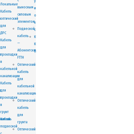
устройства
Локальные
выносным
и
Кабель
силовым
оснащение
и
оптический
элементом
колодцев
для
Подвесной
связи
ДРС
кабель
Колодцы
Кабель
—
ККСр
для
Абонентский
(В25)
и
прокладки
FTTH
в
Оптический
кабельной
кабель
канализации
для
Кабель
кабельной
и
для
канализации
й
прокладки
Оптический
в
кабель
грунт
для
ванный
Кабель
грунта
подвесной
Оптический
с