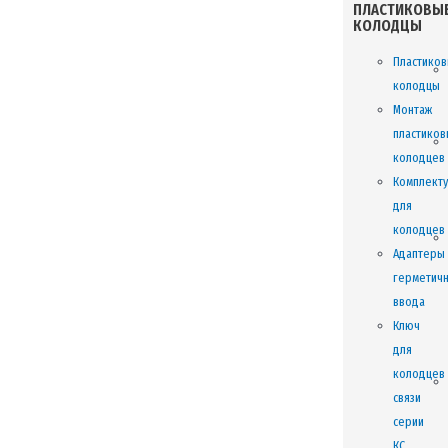
ПЛАСТИКОВЫ
КОЛОДЦЫ
Пластико
колодцы
Монтаж
пластиков
колодцев
Комплект
для
колодцев
Адаптеры
герметич
ввода
Ключ
для
колодцев
связи
серии
КС