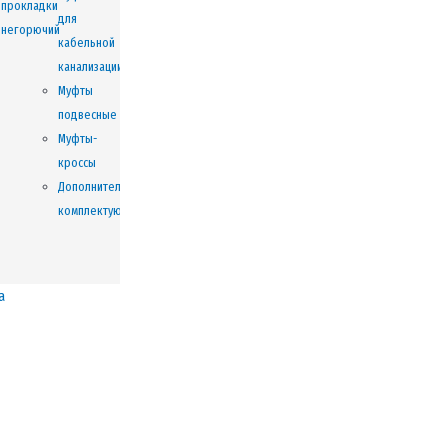
прокладки
для
негорючий
кабельной
канализации
Муфты
подвесные
Муфты-
кроссы
Дополнительные
комплектующие
а