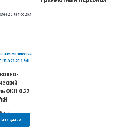
лее 2,5 лет со дня
конно-
ческий
ль ОКЛ-0.22-
7кН
0
из 5
тать далее