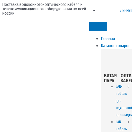
Перейти
Поставка волоконного-оптического кабеля и
телекоммуникационного оборудования по всей
к
Личны
России
содержимому
Главная
Каталог товаров
ВИТАЯ
ОПТИ
ПАРА
КАБЕ
LAN-
кабель
для
одиночно
прокладк
LAN-
кабель