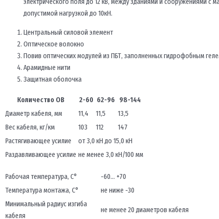
электрического поля до 12 кВ, между зданиями и сооружениями с 
допустимой нагрузкой до 10кН.
Центральный силовой элемент
Оптическое волокно
Повив оптических модулей из ПБТ, заполненных гидрофобным гел
Арамидные нити
Защитная оболочка
Количество ОВ
2-60
62-96
98-144
Диаметр кабеля, мм
11,4
11,5
13,5
Вес кабеля, кг/км
103
112
147
Растягивающее усилие
от 3,0 кН до 15,0 кН
Раздавливающее усилие
не менее 3,0 кН/100 мм
Рабочая температура, С°
-60… +70
Температура монтажа, С°
не ниже -30
Минимальный радиус изгиба
не менее 20 диаметров кабеля
кабеля