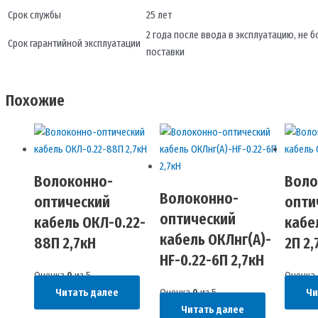
Срок службы
25 лет
2 года после ввода в эксплуатацию, не бо
Срок гарантийной эксплуатации
поставки
Похожие
Волоконно-
Воло
Волоконно-
оптический
опти
оптический
кабель ОКЛ-0.22-
кабе
кабель ОКЛнг(A)-
88П 2,7кН
2П 2,
HF-0.22-6П 2,7кН
Оценка
0
из 5
Оценка
Читать далее
Оценка
0
из 5
Чи
Читать далее