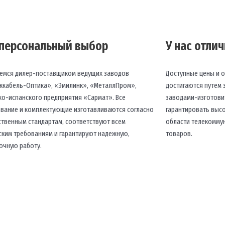
персональный выбор
У нас отли
емся дилер-поставщиком ведущих заводов
Доступные цены и о
ккабель-Оптика», «Эмилинк», «МеталлПром»,
достигаются путем
ко-испанского предприятия «Сармат». Все
заводами-изготови
вание и комплектующие изготавливаются согласно
гарантировать высо
ственным стандартам, соответствуют всем
области телекомму
ским требованиям и гарантируют надежную,
товаров.
очную работу.