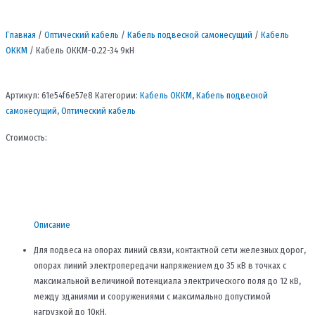
Главная
/
Оптический кабель
/
Кабель подвесной самонесущий
/
Кабель
ОККМ
/ Кабель ОККМ-0.22-34 9кН
Артикул:
61e54f6e57e8
Категории:
Кабель ОККМ
,
Кабель подвесной
самонесущий
,
Оптический кабель
Стоимость:
Описание
Для подвеса на опорах линий связи, контактной сети железных дорог,
опорах линий электропередачи напряжением до 35 кВ в точках с
максимальной величиной потенциала электрического поля до 12 кВ,
между зданиями и сооружениями с максимально допустимой
нагрузкой до 10кН.