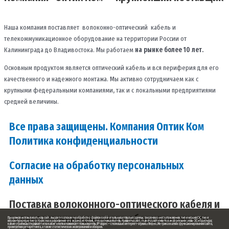
Наша компания поставляет волоконно-оптический кабель и
телекоммуникационное оборудование на территории России от
Калининграда до Владивостока. Мы работаем
на рынке более 10 лет.
Основным продуктом является оптический кабель и вся периферия для его
качественного и надежного монтажа. Мы активно сотрудничаем как с
крупными федеральными компаниями, так и с локальными предприятиями
средней величины.
Все права защищены. Компания Оптик Ком
Политика конфиденциальности
Согласие на обработку персональных
данных
Поставка волоконного-оптического кабеля и
телекоммуникационного оборудования по
Продолжая использовать наш сайт, вы даете согласие на обработку файлов cookie и пользовательских данных: сведения о местоположении; тип и версия ОС; тип и
версия браузера; тип устройства и разрешение его экрана; источник, откуда пользователь пришел на сайт; с какого сайта или по какой рекламе; язык ОС и браузера;
какие страницы открывает и на какие кнопки нажимает пользователь; IP-адрес — с помощью интернет-сервиса Яндекс.Метрика в целях функционирования сайта,
проведения ретаргетинга, а также статистических исследований и обзоров.