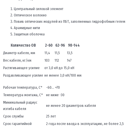
Центральный силовой элемент
Оптическое волокно
Повив оптических модулей из ПБТ, заполненных гидрофобным гелем
Арамидные нити
Защитная оболочка
Количество ОВ
2-60
62-96
98-144
Диаметр кабеля, мм
11,4
11,5
13,5
Вес кабеля, кг/км
103
112
147
Растягивающее усилие
от 3,0 кН до 15,0 кН
Раздавливающее усилие
не менее 3,0 кН/100 мм
Рабочая температура, С°
-60… +70
Температура монтажа, С°
не ниже -30
Минимальный радиус
не менее 20 диаметров кабеля
изгиба кабеля
Срок службы
25 лет
Срок гарантийной
2 года после ввода в эксплуатацию, не более 2,5