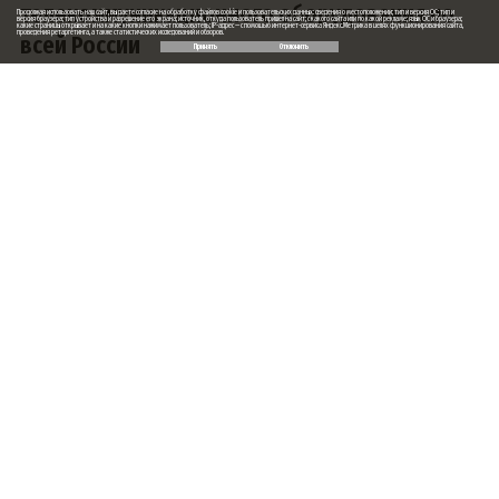
телекоммуникационного оборудования по
Продолжая использовать наш сайт, вы даете согласие на обработку файлов cookie и пользовательских данных: сведения о местоположении; тип и версия ОС; тип и
версия браузера; тип устройства и разрешение его экрана; источник, откуда пользователь пришел на сайт; с какого сайта или по какой рекламе; язык ОС и браузера;
какие страницы открывает и на какие кнопки нажимает пользователь; IP-адрес — с помощью интернет-сервиса Яндекс.Метрика в целях функционирования сайта,
проведения ретаргетинга, а также статистических исследований и обзоров.
всей России
Принять
Отклонить
Заказ обратного звонка
Ваше имя
Ваш телефон
Ваше сообщение (не обязательно)