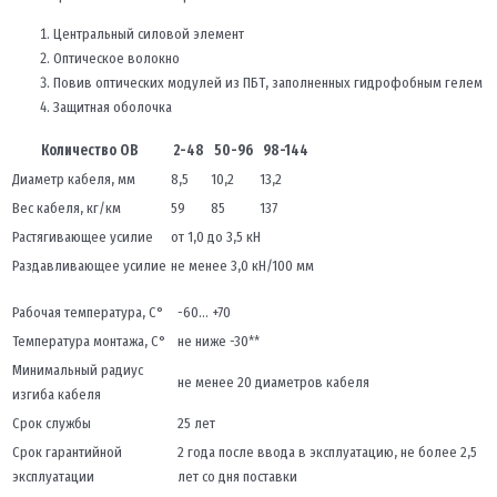
Центральный силовой элемент
Оптическое волокно
Повив оптических модулей из ПБТ, заполненных гидрофобным гелем
Защитная оболочка
Количество ОВ
2-48
50-96
98-144
Диаметр кабеля, мм
8,5
10,2
13,2
Вес кабеля, кг/км
59
85
137
Растягивающее усилие
от 1,0 до 3,5 кН
Раздавливающее усилие
не менее 3,0 кН/100 мм
Рабочая температура, С°
-60… +70
Температура монтажа, С°
не ниже -30**
Минимальный радиус
не менее 20 диаметров кабеля
изгиба кабеля
Срок службы
25 лет
Срок гарантийной
2 года после ввода в эксплуатацию, не более 2,5
эксплуатации
лет со дня поставки