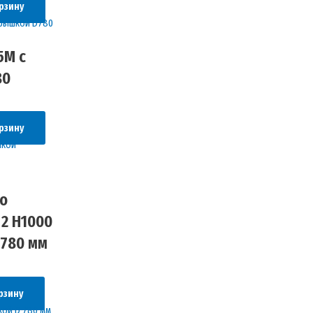
рзину
5М с
80
рзину
о
 2 H1000
 780 мм
рзину