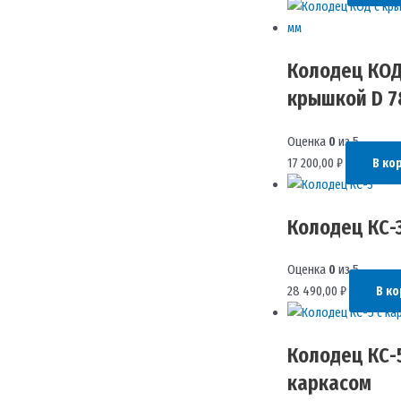
Колодец КОД
крышкой D 7
Оценка
0
из 5
17 200,00
₽
В ко
Колодец КС-
Оценка
0
из 5
28 490,00
₽
В ко
Колодец КС-5
каркасом