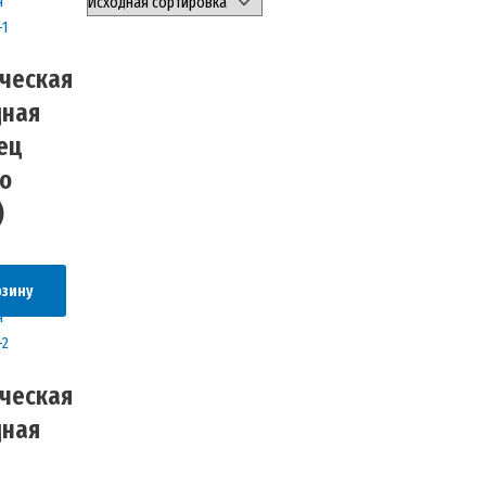
ческая
дная
ец
о
)
рзину
ческая
дная