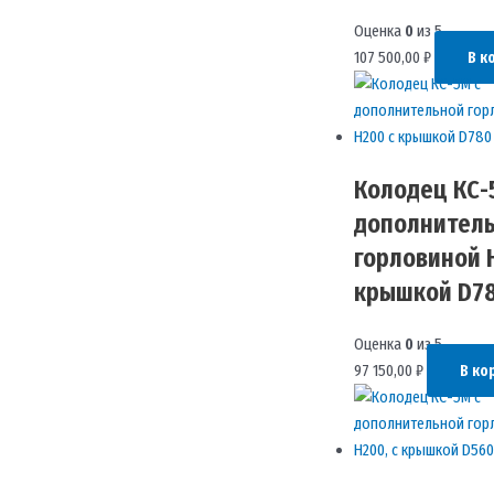
Оценка
0
из 5
107 500,00
₽
В к
Колодец КС-
дополнител
горловиной 
крышкой D7
Оценка
0
из 5
97 150,00
₽
В ко