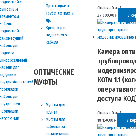
подвесной с
Прокладки: в
Оценка
0
из 5
выносным
трубе, лотках, и
24 000,00
₽
В ко
элементом
др.
Кабель
Крепеж для
подвесной
подвесного
самонесущий
кабеля
Кабель для
Камера опти
подвеса
трубопрово
универсальный
Кабели для
модернизир
ОПТИЧЕСКИЕ
задувки и
КОТм-1.1 (ко
МУФТЫ
внутриобъектовой
оперативног
прокладки
Кабель для
доступа КОД
внутренней
Муфты для
прокладки
грунта
Оценка
0
из 5
негорючий
Муфты для
18 150,00
₽
В ко
кабельной
канализации