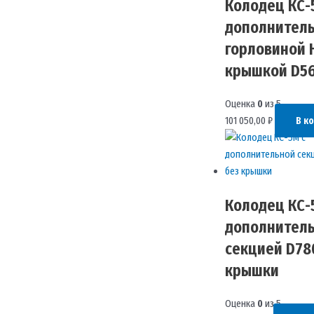
Колодец КС-
дополнител
горловиной H
крышкой D5
Оценка
0
из 5
101 050,00
₽
В к
Колодец КС-
дополнител
секцией D78
крышки
Оценка
0
из 5