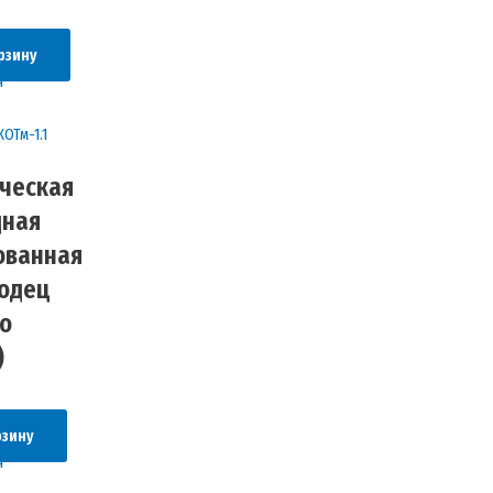
рзину
ческая
дная
ованная
лодец
о
)
рзину