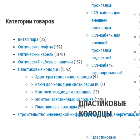
прокладки
LAN-кабель для
внешней
Категории товаров
прокладки
LAN-кабель для
Витая пара
(35)
внешней
Оптические муфты
(152)
прокладки
Оптический кабель
(5170)
подвесной
Оптический кабель в наличии
(162)
LAN-кабель
Пластиковые колодцы
(1542)
экранированный
Адаптеры герметичного ввода
(9)
Ключ для колодцев связи серии КС
(2)
Комплектующие для колодцев
(13)
Монтаж Пластиковых Колодцев
(1495)
ПЛАСТИКОВЫЕ
Пластиковые колодцы
(55)
КОЛОДЦЫ
Строительство инженерной инфраструктуры связи, энергетики, 
Пластиковые