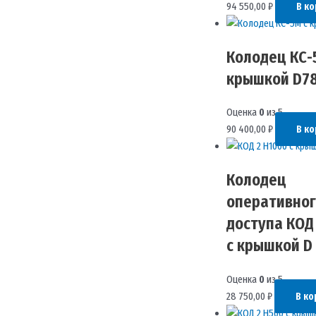
94 550,00
₽
В ко
Колодец КС-
крышкой D7
Оценка
0
из 5
90 400,00
₽
В ко
Колодец
оперативног
доступа КОД
с крышкой D
Оценка
0
из 5
28 750,00
₽
В ко