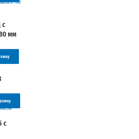
 с
80 мм
рзину
3
рзину
 с