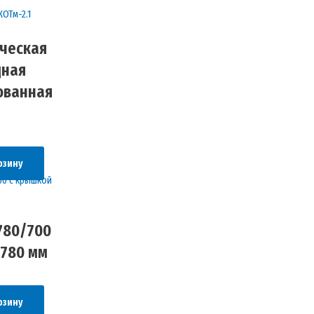
ческая
дная
ованная
рзину
780/700
 780 мм
рзину