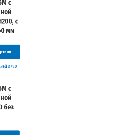
5М с
ьной
200, с
60 мм
орзину
5М с
ьной
0 без