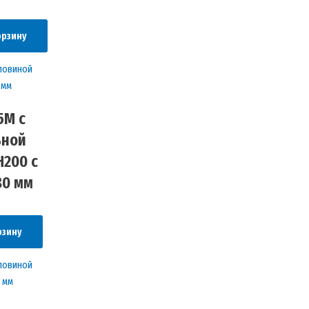
орзину
5М с
ьной
H200 с
80 мм
рзину