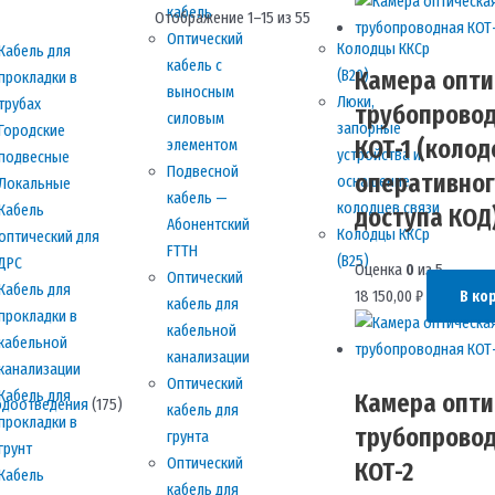
кабель
Отображение 1–15 из 55
Оптический
Колодцы ККСр
Кабель для
кабель с
Камера опти
(В20)
прокладки в
выносным
Люки,
трубах
трубопрово
силовым
запорные
Городские
КОТ-1 (колод
элементом
устройства и
подвесные
Подвесной
оперативног
оснащение
Локальные
кабель —
колодцев связи
Кабель
доступа КОД
Абонентский
Колодцы ККСр
оптический для
FTTH
(В25)
ДРС
Оценка
0
из 5
Оптический
Кабель для
18 150,00
₽
В ко
кабель для
прокладки в
кабельной
кабельной
канализации
канализации
Оптический
Кабель для
Камера опти
водоотведения
(175)
кабель для
прокладки в
трубопрово
грунта
грунт
Оптический
КОТ-2
Кабель
кабель для