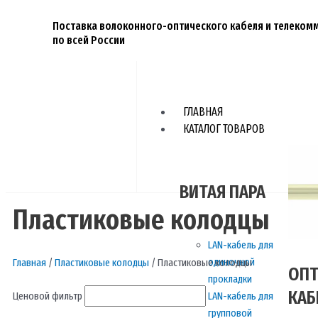
Перейти
к
Поставка волоконного-оптического кабеля и телеко
по всей России
содержимому
ГЛАВНАЯ
КАТАЛОГ ТОВАРОВ
ВИТАЯ ПАРА
Пластиковые колодцы
LAN-кабель для
одиночной
Главная
/
Пластиковые колодцы
/ Пластиковые колодцы
ОПТ
прокладки
КАБ
Ценовой фильтр
LAN-кабель для
групповой