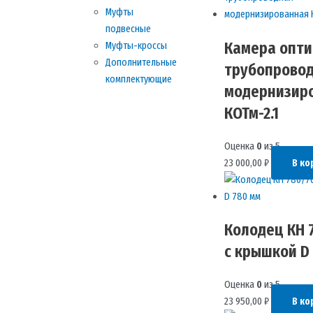
Муфты
подвесные
Камера опти
Муфты-кроссы
Дополнительные
трубопрово
комплектующие
модернизир
КОТм-2.1
Оценка
0
из 5
23 000,00
₽
В ко
Колодец КН 
с крышкой D
Оценка
0
из 5
23 950,00
₽
В ко