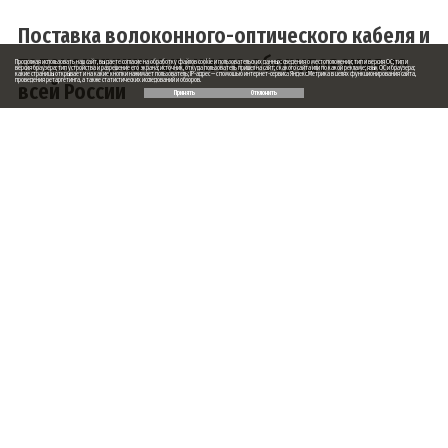
Поставка волоконного-оптического кабеля и
телекоммуникационного оборудования по
Продолжая использовать наш сайт, вы даете согласие на обработку файлов cookie и пользовательских данных: сведения о местоположении; тип и версия ОС; тип и
версия браузера; тип устройства и разрешение его экрана; источник, откуда пользователь пришел на сайт; с какого сайта или по какой рекламе; язык ОС и браузера;
какие страницы открывает и на какие кнопки нажимает пользователь; IP-адрес — с помощью интернет-сервиса Яндекс.Метрика в целях функционирования сайта,
проведения ретаргетинга, а также статистических исследований и обзоров.
всей России
Принять
Отклонить
Заказ обратного звонка
Ваше имя
Ваш телефон
Ваше сообщение (не обязательно)