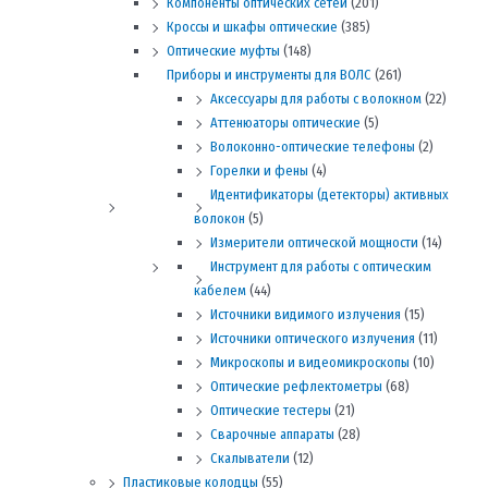
Компоненты оптических сетей
(201)
Кроссы и шкафы оптические
(385)
Оптические муфты
(148)
Приборы и инструменты для ВОЛС
(261)
Аксессуары для работы с волокном
(22)
Аттенюаторы оптические
(5)
Волоконно-оптические телефоны
(2)
Горелки и фены
(4)
Идентификаторы (детекторы) активных
волокон
(5)
Измерители оптической мощности
(14)
Инструмент для работы с оптическим
кабелем
(44)
Источники видимого излучения
(15)
Источники оптического излучения
(11)
Микроскопы и видеомикроскопы
(10)
Оптические рефлектометры
(68)
Оптические тестеры
(21)
Сварочные аппараты
(28)
Скалыватели
(12)
Пластиковые колодцы
(55)