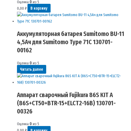
Оценка
0
из 5
0,00
₽
В корзину
Аккумуляторная батарея Sumitomo BU-11
4,5Ач для Sumitomo Type 71C 130701-
00162
Оценка
0
из 5
Читать далее
Аппарат сварочный Fujikura 86S KIT A
(86S+CT50+BTR-15+ELCT2-16B) 130701-
00326
Оценка
0
из 5
0,00
₽
В корзину