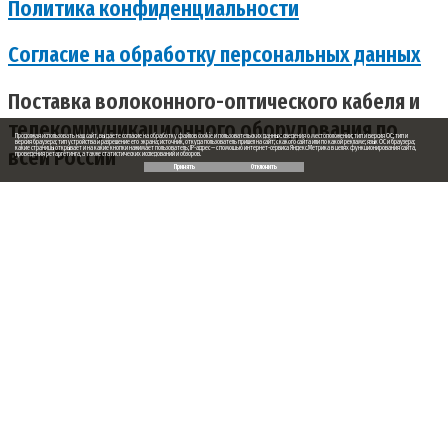
Политика конфиденциальности
Согласие на обработку персональных данных
Поставка волоконного-оптического кабеля и
телекоммуникационного оборудования по
Продолжая использовать наш сайт, вы даете согласие на обработку файлов cookie и пользовательских данных: сведения о местоположении; тип и версия ОС; тип и
версия браузера; тип устройства и разрешение его экрана; источник, откуда пользователь пришел на сайт; с какого сайта или по какой рекламе; язык ОС и браузера;
всей России
какие страницы открывает и на какие кнопки нажимает пользователь; IP-адрес — с помощью интернет-сервиса Яндекс.Метрика в целях функционирования сайта,
проведения ретаргетинга, а также статистических исследований и обзоров.
Принять
Отклонить
Заказ обратного звонка
Ваше имя
Ваш телефон
Ваше сообщение (не обязательно)