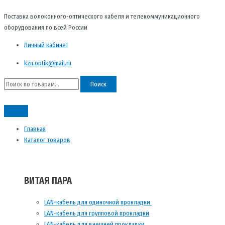
Перейти
Искать:
к
Поставка волоконного-оптического кабеля и телекоммуникационного
содержимому
оборудования по всей России
Личный кабинет
kzn.optik@mail.ru
Поиск
Главная
Каталог товаров
ВИТАЯ ПАРА
LAN-кабель для одиночной прокладки
LAN-кабель для групповой прокладки
LAN-кабель для внешней прокладки