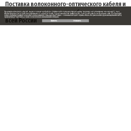
Поставка волоконного-оптического кабеля и
телекоммуникационного оборудования по
Продолжая использовать наш сайт, вы даете согласие на обработку файлов cookie и пользовательских данных: сведения о местоположении; тип и версия ОС; тип и
версия браузера; тип устройства и разрешение его экрана; источник, откуда пользователь пришел на сайт; с какого сайта или по какой рекламе; язык ОС и браузера;
какие страницы открывает и на какие кнопки нажимает пользователь; IP-адрес — с помощью интернет-сервиса Яндекс.Метрика в целях функционирования сайта,
проведения ретаргетинга, а также статистических исследований и обзоров.
всей России
Принять
Отклонить
Заказ обратного звонка
Ваше имя
Ваш телефон
Ваше сообщение (не обязательно)