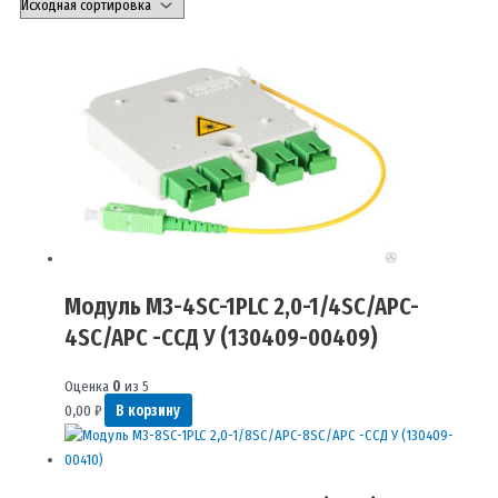
Модуль М3-4SC-1PLC 2,0-1/4SC/APC-
4SC/APC -ССД У (130409-00409)
Оценка
0
из 5
0,00
₽
В корзину