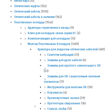
Витая пара
(35)
Оптические муфты
(152)
Оптический кабель
(5170)
Оптический кабель в наличии
(162)
Пластиковые колодцы
(1542)
Адаптеры герметичного ввода
(9)
Ключ для колодцев связи серии КС
(2)
Комплектующие для колодцев
(13)
Монтаж Пластиковых Колодцев
(1495)
Арматура для подвески оптических кабелей
(485)
Гасители вибрации
(31)
Зажимы для дроп-кабеля
(6)
Зажимы для круглого самонесущего ОК
(23)
Зажимы для ОК с вынесенным силовым
элементом
(17)
Инструменты для монтажа ОК
(30)
Коромысла
(4)
Промежуточные звенья
(29)
Протекторы спиральные
(16)
Серьги, скобы
(13)