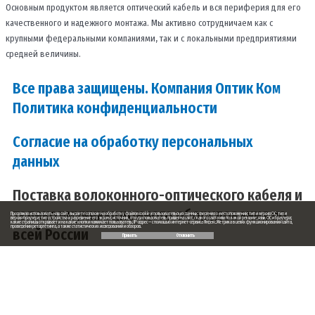
Основным продуктом является оптический кабель и вся периферия для его
качественного и надежного монтажа. Мы активно сотрудничаем как с
крупными федеральными компаниями, так и с локальными предприятиями
средней величины.
Все права защищены. Компания Оптик Ком
Политика конфиденциальности
Согласие на обработку персональных
данных
Поставка волоконного-оптического кабеля и
телекоммуникационного оборудования по
Продолжая использовать наш сайт, вы даете согласие на обработку файлов cookie и пользовательских данных: сведения о местоположении; тип и версия ОС; тип и
версия браузера; тип устройства и разрешение его экрана; источник, откуда пользователь пришел на сайт; с какого сайта или по какой рекламе; язык ОС и браузера;
какие страницы открывает и на какие кнопки нажимает пользователь; IP-адрес — с помощью интернет-сервиса Яндекс.Метрика в целях функционирования сайта,
проведения ретаргетинга, а также статистических исследований и обзоров.
всей России
Принять
Отклонить
Заказ обратного звонка
Ваше имя