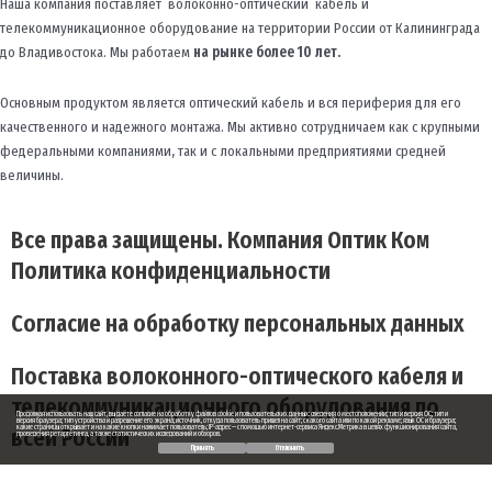
Наша компания поставляет волоконно-оптический кабель и
телекоммуникационное оборудование на территории России от Калининграда
до Владивостока. Мы работаем
на рынке более 10 лет.
Основным продуктом является оптический кабель и вся периферия для его
качественного и надежного монтажа. Мы активно сотрудничаем как с крупными
федеральными компаниями, так и с локальными предприятиями средней
величины.
Все права защищены. Компания Оптик Ком
Политика конфиденциальности
Согласие на обработку персональных данных
Поставка волоконного-оптического кабеля и
телекоммуникационного оборудования по
Продолжая использовать наш сайт, вы даете согласие на обработку файлов cookie и пользовательских данных: сведения о местоположении; тип и версия ОС; тип и
версия браузера; тип устройства и разрешение его экрана; источник, откуда пользователь пришел на сайт; с какого сайта или по какой рекламе; язык ОС и браузера;
всей России
какие страницы открывает и на какие кнопки нажимает пользователь; IP-адрес — с помощью интернет-сервиса Яндекс.Метрика в целях функционирования сайта,
проведения ретаргетинга, а также статистических исследований и обзоров.
Принять
Отклонить
Заказ обратного звонка